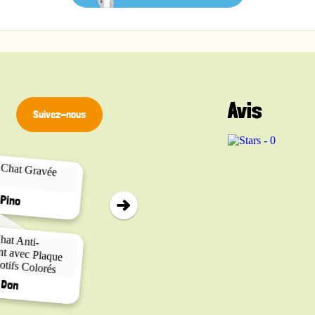
Avis
Suivez-nous
▸
Calico
Pino
Cat Vader
Don