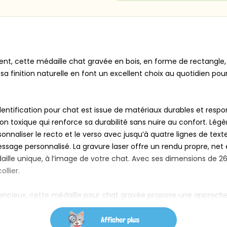
t, cette médaille chat gravée en bois, en forme de rectangle, 
a finition naturelle en font un excellent choix au quotidien pour 
identification pour chat est issue de matériaux durables et resp
n toxique qui renforce sa durabilité sans nuire au confort. Légèr
ersonnaliser le recto et le verso avec jusqu’à quatre lignes de te
age personnalisé. La gravure laser offre un rendu propre, net e
aille unique, à l’image de votre chat. Avec ses dimensions de 
llier.
lencieux, cette médaille pour chat gravée propose une approche 
Afficher plus