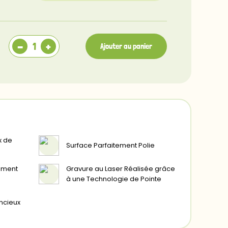
S
Recto
-
+
Ajouter au panier
Verso
x de
Surface Parfaitement Polie
ement
Gravure au Laser Réalisée grâce
à une Technologie de Pointe
encieux