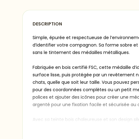
DESCRIPTION
Simple, épurée et respectueuse de l’environnemen
d’identifier votre compagnon. Sa forme sobre et s
sans le tintement des médailles métalliques.
Fabriquée en bois certifié FSC, cette médaille d’
surface lisse, puis protégée par un revêtement no
chats, quelle que soit leur taille. Vous pouvez p
pour des coordonnées complètes ou un petit mess
polices et ajouter des icônes pour créer une méd
argenté pour une fixation facile et sécurisée au co
Avec sa teinte bois chaleureuse et son design si
quotidien.