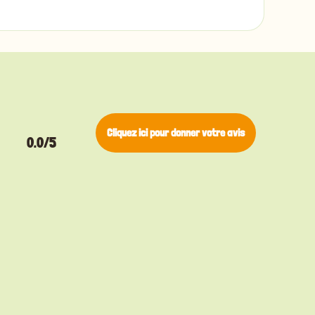
Cliquez ici pour donner votre avis
0.0/5
▸
Bengal
Pino
▸
Brie
Don