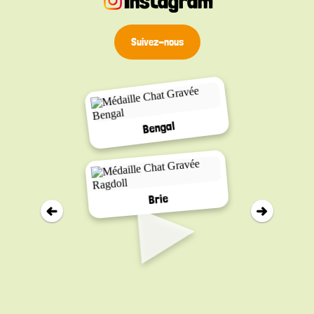
Instagram
S – Réglable de 21 à 34 cm, largeur 1 cm
Suivez-nous
Bengal
▸
Brie