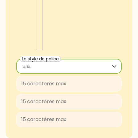
Le style de police
arial
arial
Baloo-Regular
BungeeShade-Regular
ConcertOne-Regular
Courgette-Regular
JuliusSansOne-Regular
Lobster