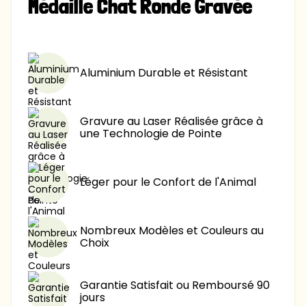
Médaille Chat Ronde Gravée
11,90 $
-40%
11,90 $
-60%
Aluminium Durable et Résistant
Gravure au Laser Réalisée grâce à
une Technologie de Pointe
Léger pour le Confort de l'Animal
Nombreux Modèles et Couleurs au
Choix
Garantie Satisfait ou Remboursé 90
jours