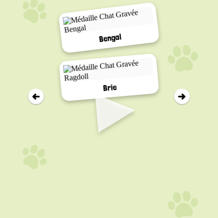
Bengal
▸
Brie