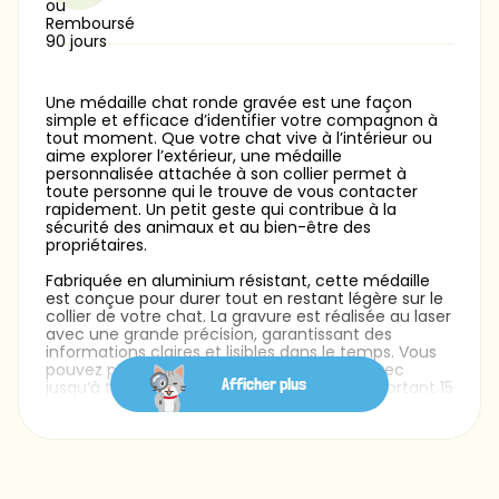
Une médaille chat ronde gravée est une façon
simple et efficace d’identifier votre compagnon à
tout moment. Que votre chat vive à l’intérieur ou
aime explorer l’extérieur, une médaille
personnalisée attachée à son collier permet à
toute personne qui le trouve de vous contacter
rapidement. Un petit geste qui contribue à la
sécurité des animaux et au bien-être des
propriétaires.
Fabriquée en aluminium résistant, cette médaille
est conçue pour durer tout en restant légère sur le
collier de votre chat. La gravure est réalisée au laser
avec une grande précision, garantissant des
informations claires et lisibles dans le temps. Vous
pouvez personnaliser le recto et le verso avec
Afficher plus
jusqu’à trois lignes de texte, chacune comportant 15
caractères maximum. Plusieurs styles de police
sont proposés afin de créer une médaille à l’image
de votre chat — sobre, élégante ou plus ludique.
Avec un format de 25 mm x 25 mm, cette médaille
pour chat est parfaitement adaptée : légère,