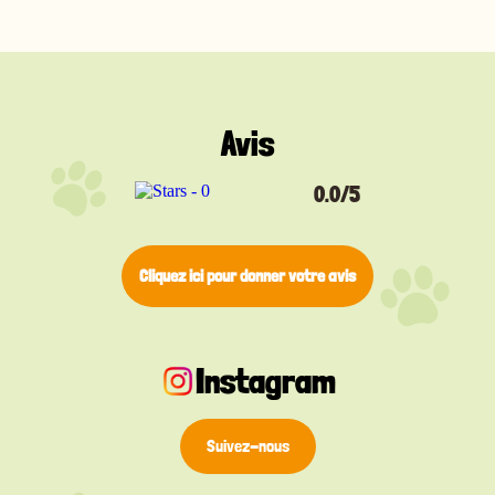
discrète et confortable pour un usage quotidien. Un
anneau de fixation est inclus gratuitement pour
une attache facile et sécurisée au collier de votre
animal.
Disponible en argent, jaune, noir, bleu, rouge et rose,
cette médaille vous permet de choisir une
Avis
identification claire qui correspond à la personnalité
de votre chat. Un accessoire discret mais essentiel
pour sa sécurité.
0.0/5
Cliquez ici pour donner votre avis
Instagram
Suivez-nous