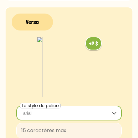
FascinateInline-Regular
OpenSans-Regular
Rye-Regular
Bradley
Ubuntu
Luminari
Comfortaa
Chalk
Caviar
Le style de police
arial
arial
Baloo-Regular