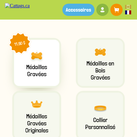
Votre compte
Panier
Accessoires
11,90 $
Médailles en
Médailles
Bois
Gravées
Gravées
Médailles
Collier
Gravées
Personnalisé
Originales